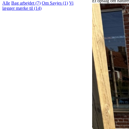
Et opslag om naturen
Alle
Bag arbejdet
(7)
Om Sayjes
(1)
Vi
lægger mærke til
(14)