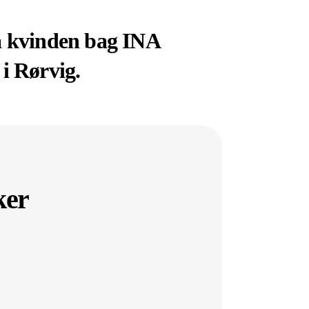
fra kvinden bag INA
i Rørvig.
ker