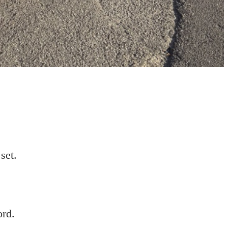
set.
ord.