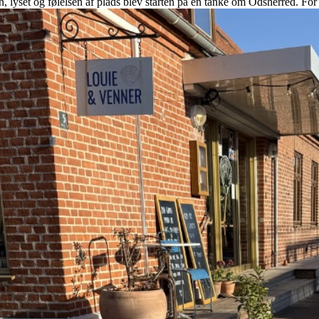
, lyset og følelsen af plads blev starten på en tanke om Odsherred. Fo