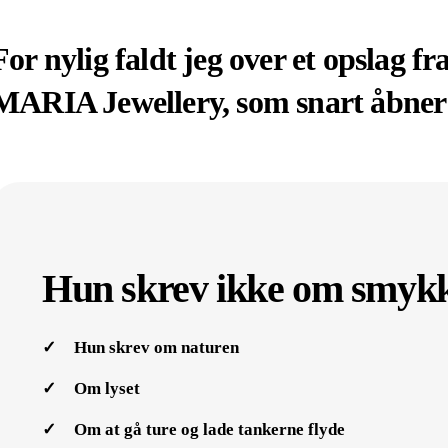
For nylig faldt jeg over et opslag 
MARIA Jewellery, som snart åbner 
Hun skrev ikke om smyk
Hun skrev om naturen
Om lyset
Om at gå ture og lade tankerne flyde