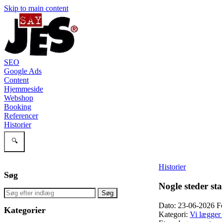
Skip to main content
SEO
Google Ads
Content
Hjemmeside
Webshop
Booking
Referencer
Historier
🔍
Historier
Søg
Nogle steder st
Søg
Dato: 23-06-2026
F
Kategorier
Kategori:
Vi lægger