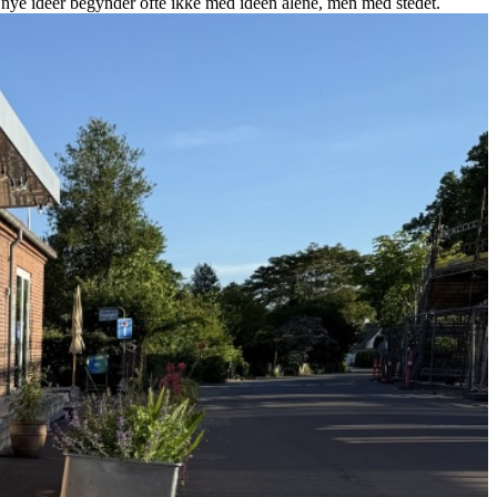
r nye idéer begynder ofte ikke med idéen alene, men med stedet.