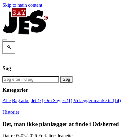
Skip to main content
🔍
Søg
Søg
Kategorier
Alle
Bag arbejdet
(7)
Om Sayjes
(1)
Vi lægger mærke til
(14)
Historier
Det, man ikke planlægger at finde i Odsherred
Dato: 05-05-2026
Forfatter: Jeanette