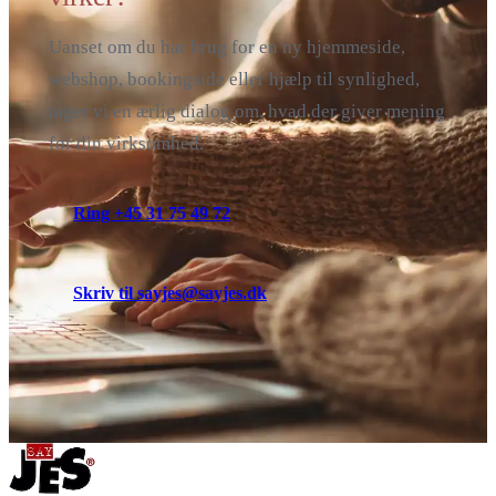
Uanset om du har brug for en ny hjemmeside,
webshop, bookingside eller hjælp til synlighed,
tager vi en ærlig dialog om, hvad der giver mening
for din virksomhed.
Ring +45 31 75 49 72
Skriv til sayjes@sayjes.dk